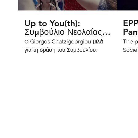
Up to You(th):
EPP
Συμβούλιο Νεολαίας
Pan
του Συμβουλίου της
"In
Ο Giorgos Chatzigeorgiou μιλά
The p
Ευρώπης
the
για τη δράση του Συμβουλίου
Societ
Νεολαίας του Council of Europe,
Tsere
τη συμμετοχή του σε αυτό και για
Giorg
την πρόσφατη εκλογή του στη
θέση του αντιπροέδρου.
#uptoyouth