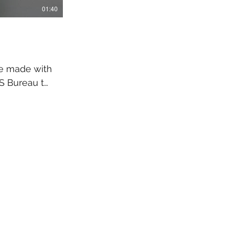
01:40
e made with
S Bureau to
hat the
s done for
ublished
rendum on