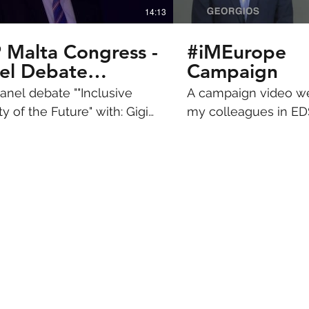
14:13
 Malta Congress -
#iMEurope
el Debate
Campaign
clusive Society of
anel debate ""Inclusive
A campaign video w
 Future"
y of the Future" with: Gigi
my colleagues in ED
teli (EPP OSCE PA) and
remind Europeans w
os Chatzigeorgiou (EDS).
European project ha
us. The video was p
before the UK refe
EU membership.