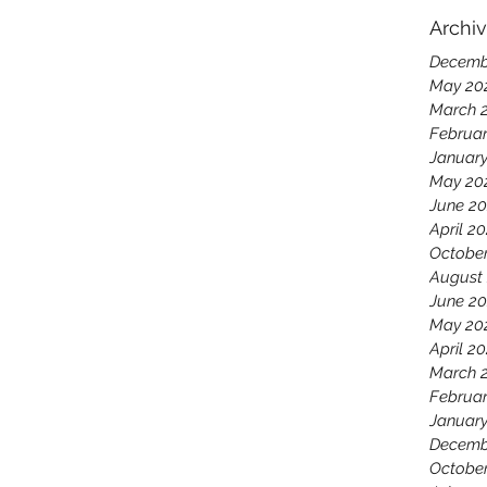
Archi
Decemb
May 20
March 
Februar
Januar
May 20
June 2
April 2
Octobe
August
June 2
May 20
April 2
March 
Februar
Januar
Decemb
October