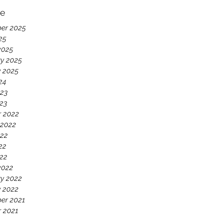
ve
er 2025
25
2025
y 2025
y 2025
24
023
023
r 2022
 2022
022
22
022
2022
y 2022
y 2022
er 2021
 2021