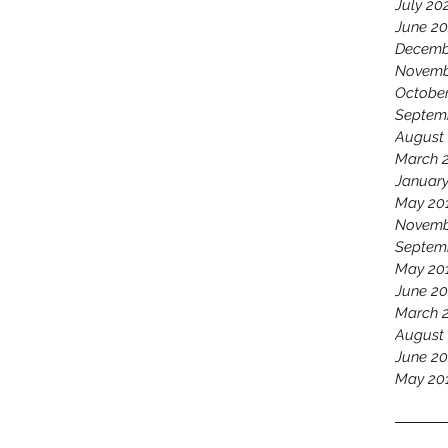
July 20
June 20
Decemb
Novemb
Octobe
Septem
August
March 
Januar
May 20
Novemb
Septem
May 20
June 20
March 
August
June 20
May 20