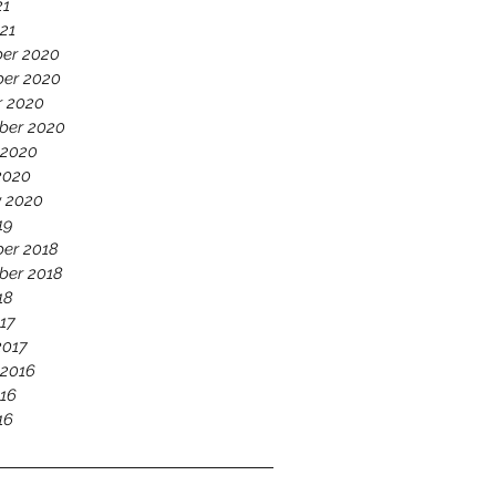
21
21
er 2020
er 2020
r 2020
ber 2020
 2020
2020
y 2020
19
er 2018
ber 2018
18
17
2017
 2016
16
16