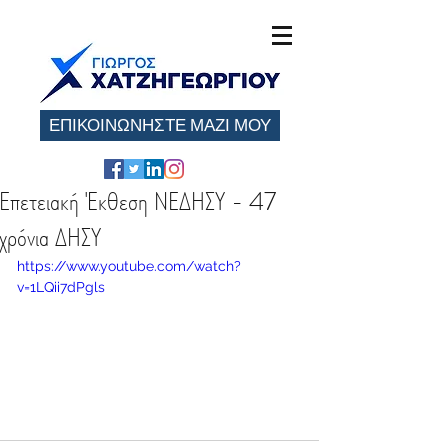
ΕΠΙΚΟΙΝΩΝΗΣΤΕ ΜΑΖΙ ΜΟΥ
Επετειακή Έκθεση ΝΕΔΗΣΥ - 47
χρόνια ΔΗΣΥ
https://www.youtube.com/watch?
v=1LQii7dPgls