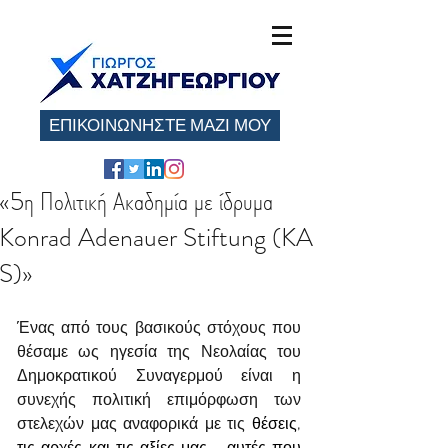
ΕΠΙΚΟΙΝΩΝΗΣΤΕ ΜΑΖΙ ΜΟΥ
«5η Πολιτική Ακαδημία με ίδρυμα
Konrad Adenauer Stiftung (KA
S)»
Ένας από τους βασικούς στόχους που 
θέσαμε ως ηγεσία της Νεολαίας του 
Δημοκρατικού Συναγερμού είναι η 
συνεχής πολιτική επιμόρφωση των 
στελεχών μας αναφορικά με τις
 θέσεις, 
τις αρχές και τις αξίες μας - αυτές που 