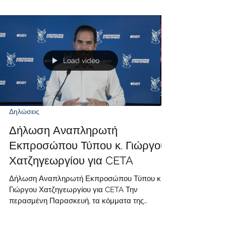
κυπριακή Βουλή για όλους τους λάθος λόγους.
Με πνεύμα άκρατου λαϊκισμού, τα κόμματα της
αντιπολίτευσης αποφάσισαν να εμπλέξουν στη
συζήτηση για τη CETA, ζητήματα που καμία
σχέση δεν έχουν με αυτή, όπως είναι το θέμα
Load video
της κατοχύρωσης του χαλουμιού, το οποίο σε
καμία των περιπτώσεων δεν συνδέεται μ
Δηλώσεις
Δήλωση Αναπληρωτή
Εκπροσώπου Τύπου κ. Γιώργου
Χατζηγεωργίου για CETA
Δήλωση Αναπληρωτή Εκπροσώπου Τύπου κ.
Γιώργου Χατζηγεωργίου για CETA Την
περασμένη Παρασκευή, τα κόμματα της
αντιπολίτευσης απέρριψαν την εμπορική
συμφωνία της Ευρωπαϊκής Ένωσης με τον