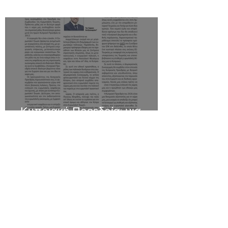
Κυπριακή Προεδρία: μια
ευθύνη και μια ευκαιρία για
τη χώρα