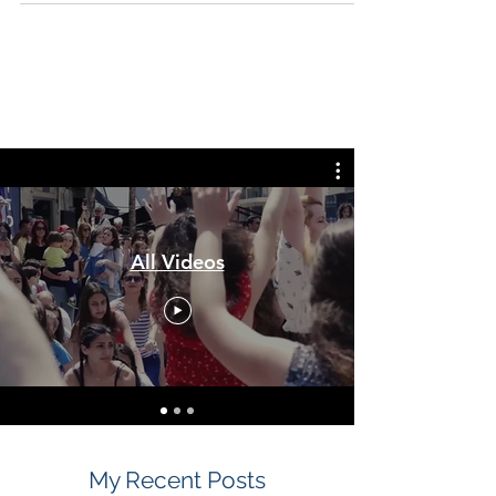
Καναδά. Η Περιεκτική Οικονομική και Εμπορική
Συμφωνία γνωστή ως CETA, είναι μια τεράστια
εμπορική συμφωνία που πέτυχε η Ευρωπαϊκή
Ένωση ύστερα από μακρόχρονες
διαπραγματεύσεις. Έχουμε επανειλημμένα
τονίσει τα πλεονεκτήματα αυτής της συμφωνίας,
η οποία, θα δημιουργήσει νέες ευκαιρίες για
τους Ευ
All Videos
My Recent Posts